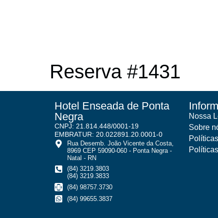
Reserva #1431
Hotel Enseada de Ponta
Infor
Negra
Nossa L
CNPJ: 21.814.448/0001-19
Sobre n
EMBRATUR: 20.022891.20.0001-0
Política
Rua Desemb. João Vicente da Costa,
Política
8969 CEP 59090-060 - Ponta Negra -
Natal - RN
(84) 3219.3803
(84) 3219.3833
(84) 98757.3730
(84) 99655.3837