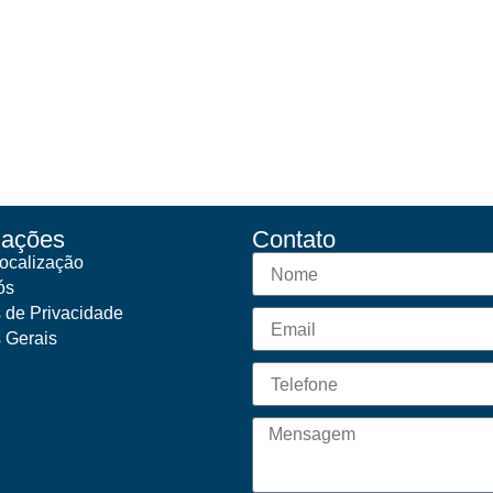
mações
Contato
ocalização
ós
s de Privacidade
s Gerais