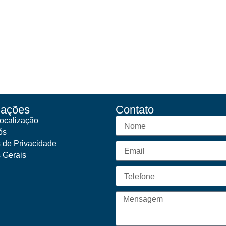
mações
Contato
ocalização
ós
s de Privacidade
s Gerais