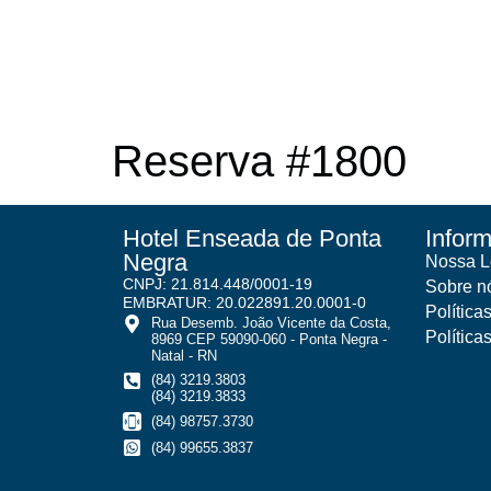
Reserva #1800
Hotel Enseada de Ponta
Infor
Negra
Nossa L
CNPJ: 21.814.448/0001-19
Sobre n
EMBRATUR: 20.022891.20.0001-0
Política
Rua Desemb. João Vicente da Costa,
Política
8969 CEP 59090-060 - Ponta Negra -
Natal - RN
(84) 3219.3803
(84) 3219.3833
(84) 98757.3730
(84) 99655.3837