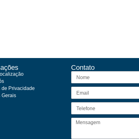
mações
Contato
ocalização
ós
s de Privacidade
s Gerais