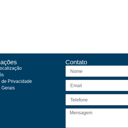
mações
Contato
ocalização
ós
s de Privacidade
s Gerais