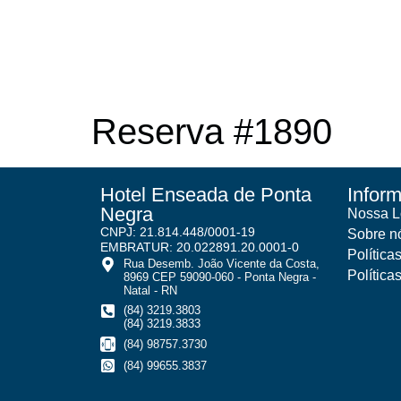
Reserva #1890
Hotel Enseada de Ponta
Infor
Negra
Nossa L
CNPJ: 21.814.448/0001-19
Sobre n
EMBRATUR: 20.022891.20.0001-0
Política
Rua Desemb. João Vicente da Costa,
Política
8969 CEP 59090-060 - Ponta Negra -
Natal - RN
(84) 3219.3803
(84) 3219.3833
(84) 98757.3730
(84) 99655.3837