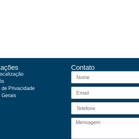
mações
Contato
ocalização
ós
s de Privacidade
s Gerais