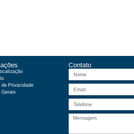
mações
Contato
ocalização
ós
s de Privacidade
s Gerais