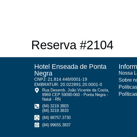
Reserva #2104
Hotel Enseada de Ponta
Infor
Negra
Nossa L
CNPJ: 21.814.448/0001-19
Sobre n
EMBRATUR: 20.022891.20.0001-0
Política
Rua Desemb. João Vicente da Costa,
Política
8969 CEP 59090-060 - Ponta Negra -
Natal - RN
(84) 3219.3803
(84) 3219.3833
(84) 98757.3730
(84) 99655.3837