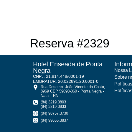
Reserva #2329
Hotel Enseada de Ponta
Infor
Negra
Nossa L
CNPJ: 21.814.448/0001-19
Sobre n
EMBRATUR: 20.022891.20.0001-0
Política
Rua Desemb. João Vicente da Costa,
Política
8969 CEP 59090-060 - Ponta Negra -
Natal - RN
(84) 3219.3803
(84) 3219.3833
(84) 98757.3730
(84) 99655.3837