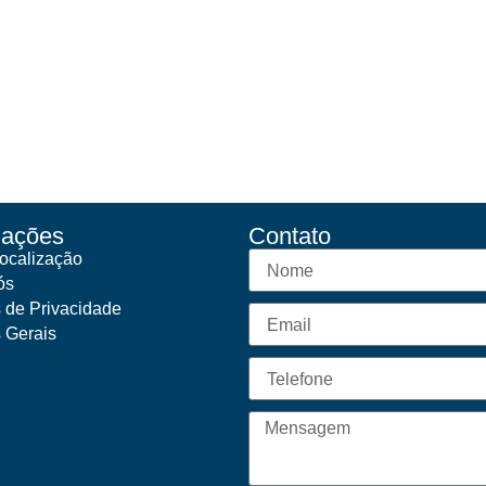
mações
Contato
ocalização
ós
s de Privacidade
s Gerais